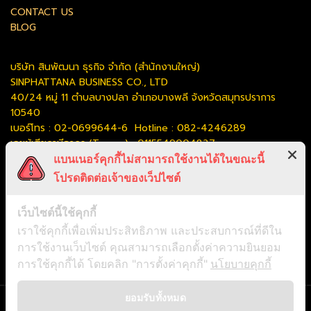
CONTACT US
BLOG
บริษัท สินพัฒนา ธุรกิจ จำกัด (สำนักงานใหญ่)
SINPHATTANA BUSINESS CO., LTD
40/24 หมู่ 11 ตำบลบางปลา อำเภอบางพลี จังหวัดสมุทรปราการ
10540
เบอร์โทร : 02-0699644-6
Hotline : 082-4246289
เลขผู้เสียภาษีอากร (Tax no) : 0115549004827
Certified ISO 9001:2015
เบอร์โทรสาร : 08-0699684
แบนเนอร์คุกกี้ไม่สามารถใช้งานได้ในขณะนี้
E-Mail :
contact@sinphattana.com
โปรดติดต่อเจ้าของเว็ปไซต์
น
โยบายความเป็นส่วนตัว
เว็บไซต์นี้ใช้คุกกี้
เราใช้คุกกี้เพื่อเพิ่มประสิทธิภาพ และประสบการณ์ที่ดีใน
วันและเวลาทำการ : วันจันทร์ - วันเสาร์ (8.00-17.00)
หยุดวันอาทิตย์
และวันหยุดประจำปีตามประกาศของบริษัทฯ
การใช้งานเว็บไซต์ คุณสามารถเลือกตั้งค่าความยินยอม
การใช้คุกกี้ได้ โดยคลิก "การตั้งค่าคุกกี้"
นโยบายคุกกี้
ยอมรับทั้งหมด
We use cookies to improve your experience on our